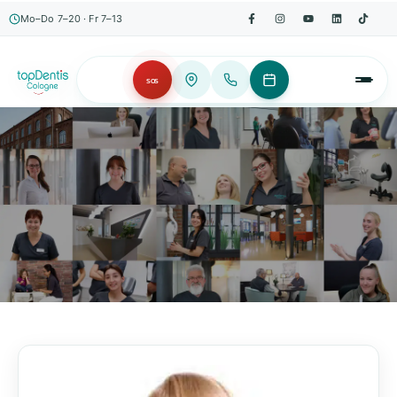
Mo–Do 7–20 · Fr 7–13
SOS
AKTUELLES, WISSENSWERTES & MEHR!
Unser Blog