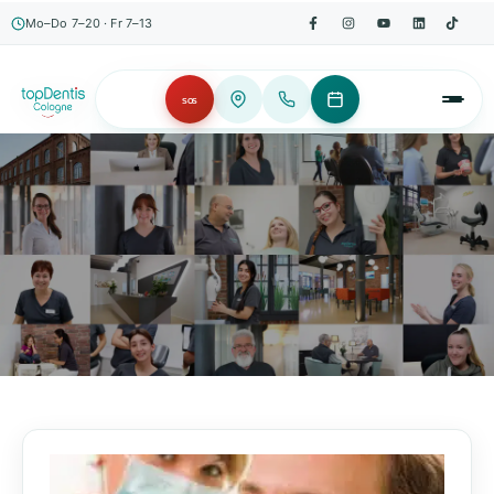
Mo–Do 7–20 · Fr 7–13
SOS
AKTUELLES, WISSENSWERTES & MEHR!
Unser Blog