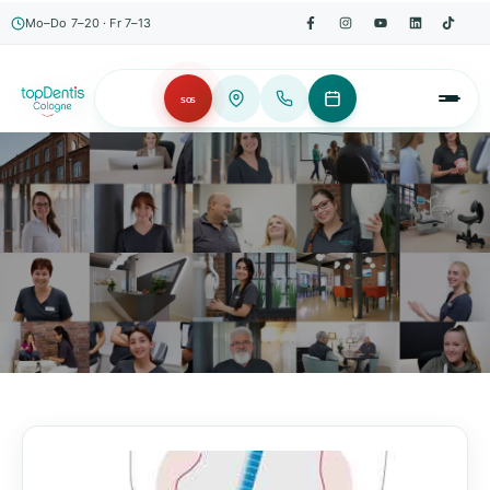
Mo–Do 7–20 · Fr 7–13
SOS
AKTUELLES, WISSENSWERTES & MEHR!
Unser Blog