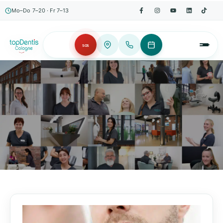
Mo–Do 7–20 · Fr 7–13
SOS
AKTUELLES, WISSENSWERTES & MEHR!
Unser Blog