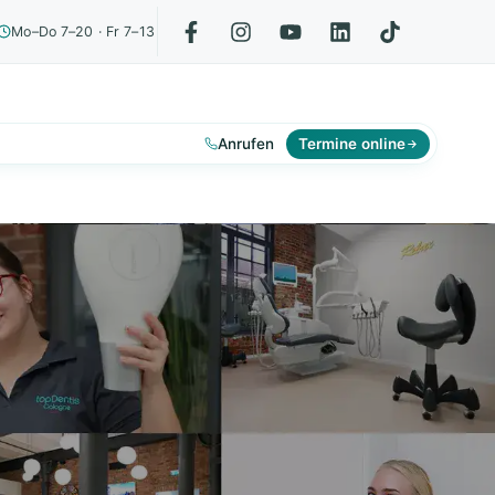
Mo–Do 7–20 · Fr 7–13
Anrufen
Termine online