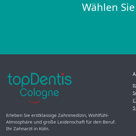
Wählen Sie
A
t
S
C
5
Erleben Sie erstklassige Zahnmedizin, Wohlfühl-
Atmosphäre und große Leidenschaft für den Beruf.
Ihr Zahnarzt in Köln.