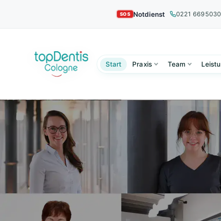
Notdienst
0221 669503
Start
Praxis
Team
Leist