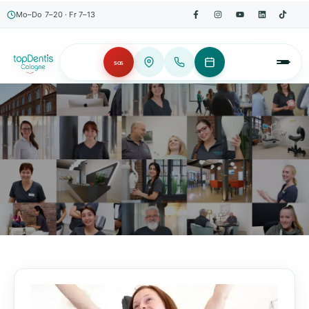
Mo–Do 7–20 · Fr 7–13
SOS
AKTUELLES, WISSENSWERTES & MEHR!
Unser Blog