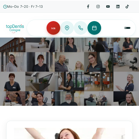
Mo–Do 7–20 · Fr 7–13
SOS
AKTUELLES, WISSENSWERTES & MEHR!
Unser Blog