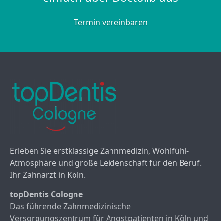
Termin vereinbaren
Erleben Sie erstklassige Zahnmedizin, Wohlfühl-
Atmosphäre und große Leidenschaft für den Beruf.
Ihr Zahnarzt in Köln.
topDentis Cologne
Das führende Zahnmedizinische
Versorgungszentrum für Angstpatienten in Köln und