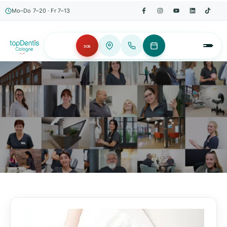
Mo–Do 7–20 · Fr 7–13
SOS
AKTUELLES, WISSENSWERTES & MEHR!
Unser Blog