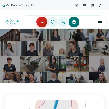
Mo–Do 7–20 · Fr 7–13
SOS
AKTUELLES, WISSENSWERTES & MEHR!
Unser Blog