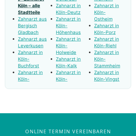
Köln – alle
Zahnarzt in
Zahnarzt in
Stadtteile
Köln-Deutz
Köln-
Zahnarzt aus
Zahnarzt in
Ostheim
Bergisch
Köln-
Zahnarzt in
Gladbach
Höhenhaus
Köln-Porz
Zahnarzt aus
Zahnarzt in
Zahnarzt in
Leverkusen
Köln-
Köln-Riehl
Zahnarzt in
Holweide
Zahnarzt in
Köln-
Zahnarzt in
Köln-
Buchforst
Köln-Kalk
Stammheim
Zahnarzt in
Zahnarzt in
Zahnarzt in
Köln-
Köln-
Köln-Vingst
ONLINE TERMIN VEREINBAREN