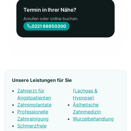
Termin in Ihrer Nähe?
Anrufen oder online buchen.
0221 66950300
Unsere Leistungen für Sie
Zahnarzt für
(Lachgas &
Angstpatienten
Hypnose)
Zahnimplantate
Ästhetische
Professionelle
Zahnmedizin
Zahnreinigung
Wurzelbehandlung
Schmerzfreie