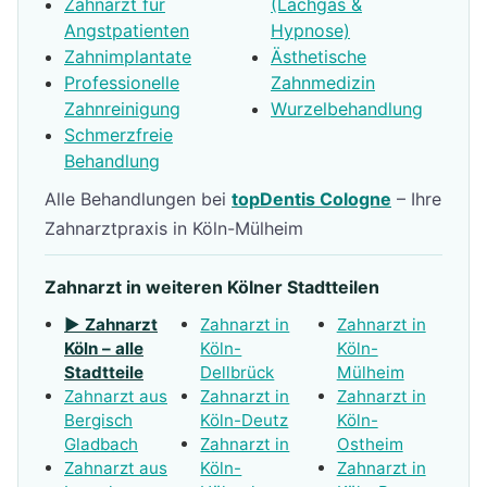
Zahnarzt für
(Lachgas &
Angstpatienten
Hypnose)
Zahnimplantate
Ästhetische
Professionelle
Zahnmedizin
Zahnreinigung
Wurzelbehandlung
Schmerzfreie
Behandlung
Alle Behandlungen bei
topDentis Cologne
– Ihre
Zahnarztpraxis in Köln-Mülheim
Zahnarzt in weiteren Kölner Stadtteilen
▶ Zahnarzt
Zahnarzt in
Zahnarzt in
Köln – alle
Köln-
Köln-
Stadtteile
Dellbrück
Mülheim
Zahnarzt aus
Zahnarzt in
Zahnarzt in
Bergisch
Köln-Deutz
Köln-
Gladbach
Zahnarzt in
Ostheim
Zahnarzt aus
Köln-
Zahnarzt in