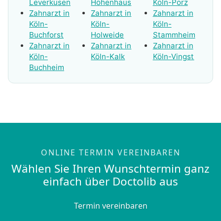
Leverkusen
Höhenhaus
Köln-Porz
Zahnarzt in
Zahnarzt in
Zahnarzt in
Köln-
Köln-
Köln-
Buchforst
Holweide
Stammheim
Zahnarzt in
Zahnarzt in
Zahnarzt in
Köln-
Köln-Kalk
Köln-Vingst
Buchheim
ONLINE TERMIN VEREINBAREN
Wählen Sie Ihren Wunschtermin ganz
einfach über Doctolib aus
Termin vereinbaren