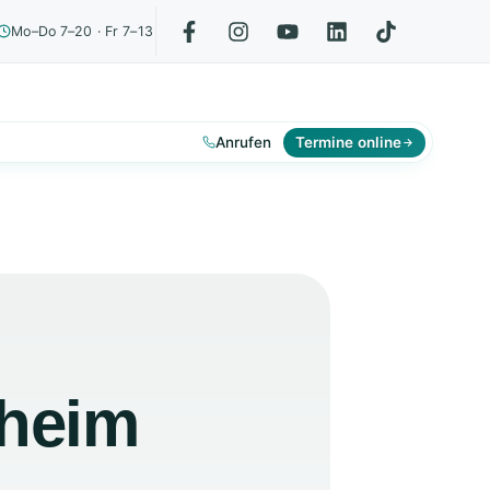
Mo–Do 7–20 · Fr 7–13
Anrufen
Termine online
lheim