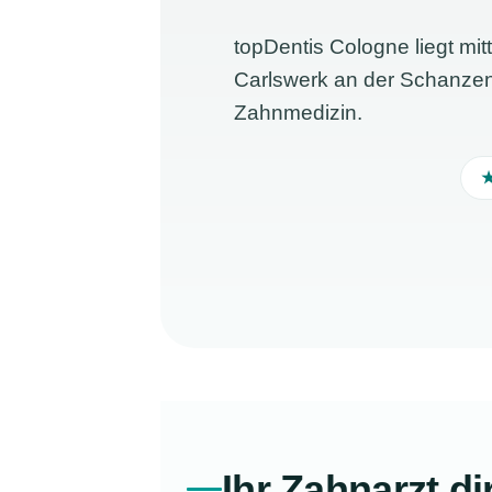
topDentis Cologne liegt m
Carlswerk an der Schanze
Zahnmedizin.
★
Ihr Zahnarzt d