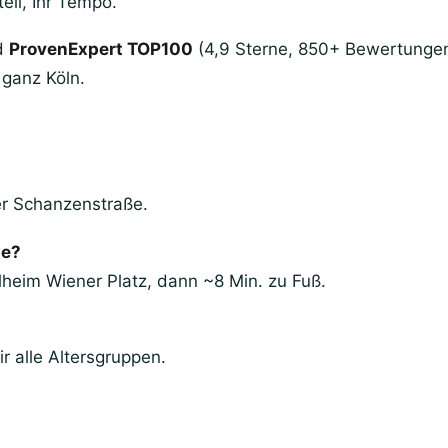
eil, Ihr Tempo.
d
ProvenExpert TOP100
(4,9 Sterne, 850+ Bewertungen)
 ganz Köln.
er Schanzenstraße.
he?
ülheim Wiener Platz, dann ~8 Min. zu Fuß.
r alle Altersgruppen.