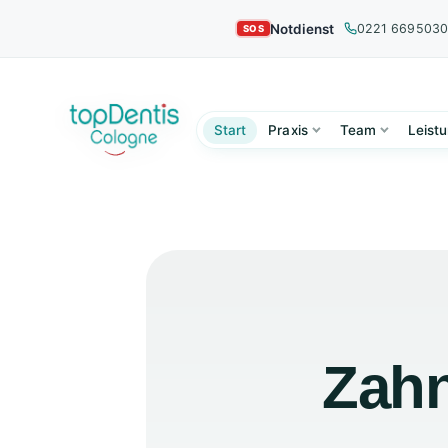
Notdienst
0221 669503
Start
Praxis
Team
Leist
Zahn