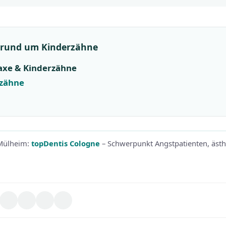
 rund um Kinderzähne
axe & Kinderzähne
zähne
-Mülheim:
topDentis Cologne
– Schwerpunkt Angstpatienten, äst