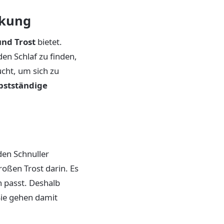
rkung
und Trost
bietet.
den Schlaf zu finden,
ucht, um sich zu
lbstständige
en Schnuller
oßen Trost darin. Es
n passt. Deshalb
Sie gehen damit