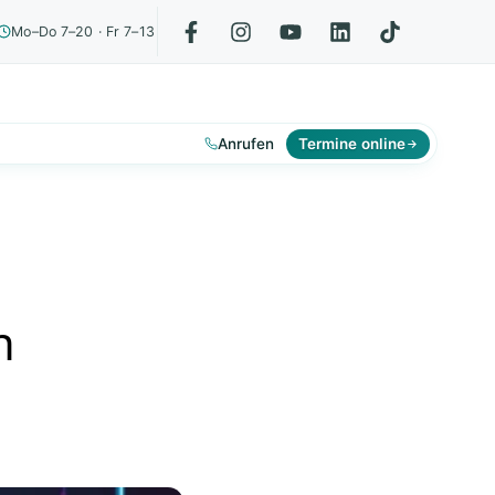
Mo–Do 7–20 · Fr 7–13
Anrufen
Termine online
n