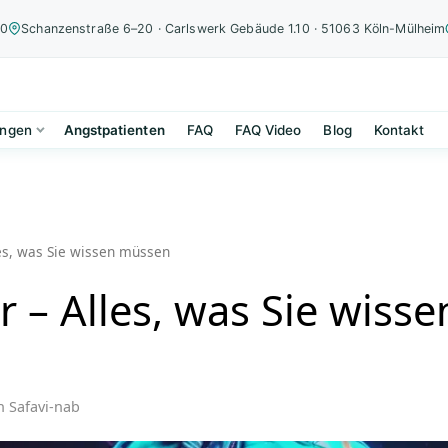
00
Schanzenstraße 6–20 · Carlswerk Gebäude 1.10 · 51063 Köln-Mülheim
ungen
Angstpatienten
FAQ
FAQ Video
Blog
Kontakt
les, was Sie wissen müssen
r – Alles, was Sie wisse
n Safavi-nab