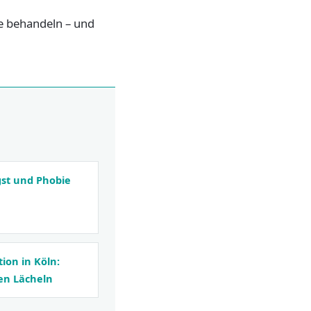
e behandeln – und
st und Phobie
ion in Köln:
uen Lächeln