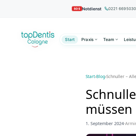
Notdienst
0221 669503
Start
Praxis
Team
Leist
Start
›
Blog
›
Schnuller – Al
Schnulle
müssen
1. September 2024
·
Armi