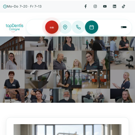
Mo–Do 7–20 · Fr 7–13
SOS
AKTUELLES, WISSENSWERTES & MEHR!
Unser Blog