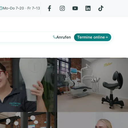
Mo–Do 7–20 · Fr 7–13
Anrufen
Termine online