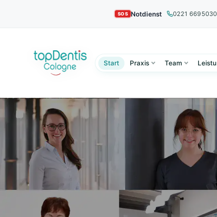
Notdienst
0221 669503
Start
Praxis
Team
Leist