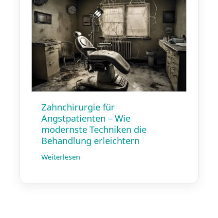
Zahnchirurgie für
Angstpatienten – Wie
modernste Techniken die
Behandlung erleichtern
Weiterlesen