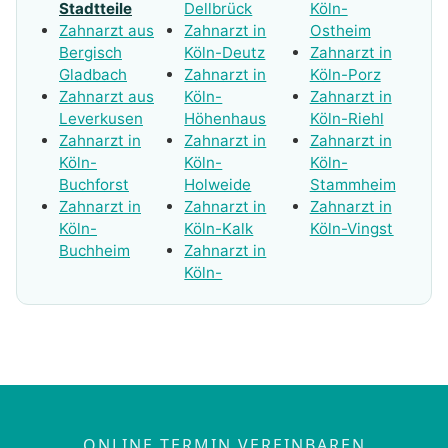
Stadtteile
Dellbrück
Köln-
Zahnarzt aus
Zahnarzt in
Ostheim
Bergisch
Köln-Deutz
Zahnarzt in
Gladbach
Zahnarzt in
Köln-Porz
Zahnarzt aus
Köln-
Zahnarzt in
Leverkusen
Höhenhaus
Köln-Riehl
Zahnarzt in
Zahnarzt in
Zahnarzt in
Köln-
Köln-
Köln-
Buchforst
Holweide
Stammheim
Zahnarzt in
Zahnarzt in
Zahnarzt in
Köln-
Köln-Kalk
Köln-Vingst
Buchheim
Zahnarzt in
Köln-
ONLINE TERMIN VEREINBAREN